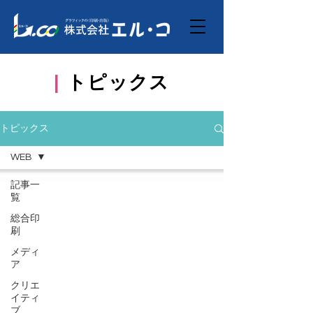
|
トピックス
トピックス
WEB
記事一
覧
総合印
刷
メディ
ア
クリエ
イティ
ブ