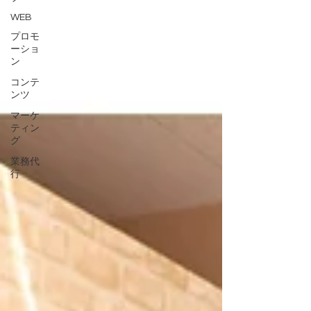
WEB
プロモ
ーショ
ン
コンテ
ンツ
マーケ
ティン
グ
業務代
行