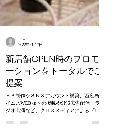
L.co
2022年2月17日
新店舗OPEN時のプロモ
ーションをトータルでご
提案
ＨＰ制作やＳＮＳアカウント構築、西広島タ
イムスWEB版への掲載やSNS広告配信、ラ
ジオ出演など、クロスメディアによるプロモ
ーションキャンペーンをトータルでご提案し
ました。 HP制作だけで終わらない。集客の