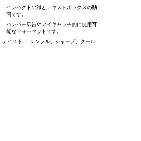
​インパクトの縁とテキストボックスの動
画です。
バンパー広告やアイキャッチ的に使用可
能なフォーマットです。
テイスト ：​ シンプル、シャープ、クール
素材数 : 1枚
動画再生時間 : 6秒
​画面比率タイプ : 16:9
｜
0122 人材 求人 募集​