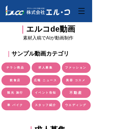
｜
エルコde動画
​素材入稿でAIが動画制作
｜
サンプル動画カテゴリ
チラシ商品
求人募集
ファッション
飲食店
広報 ニュース
美容 コスメ
不動産
観光 旅行
イベント告知
車 バイク
スタッフ紹介
ウエディング