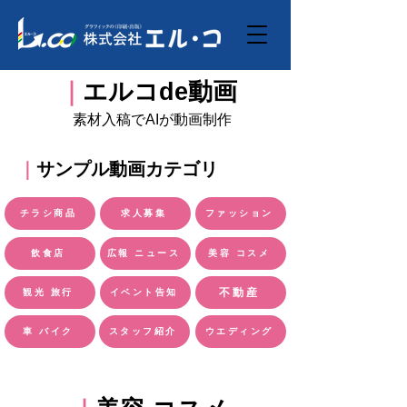
｜
エルコde動画
​素材入稿でAIが動画制作
｜
サンプル動画カテゴリ
チラシ商品
求人募集
ファッション
飲食店
広報 ニュース
美容 コスメ
不動産
観光 旅行
イベント告知
車 バイク
スタッフ紹介
ウエディング