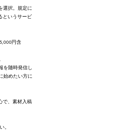
を選択。規定に
るというサービ
,000円含
。
報を随時発信し
に始めたい方に
心で、素材入稿
い。