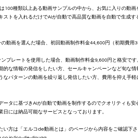
とは100種類以上ある動画サンプルの中から、お気に入りの動画
キストを入れるだけでAIが自動で高品質な動画を自動で生成す
の動画を選んだ場合、初回動画制作料金44,600円（初期費用35
テンプレートを使用した場合、動画制作料金9,600円と格安です
期的な情報の発信をしたい方、セールキャンペーンなど旬な情
うなパターンの動画を繰り返し発信したい方、費用を抑え手軽
データに基づきAIが自動で動画を制作するのでクオリティも安
業日には納品可能なサービスとなっております。
たい方は「エルコde動画とは」のページから内容をご確認下さ
o.co.jp/lco-de-douga