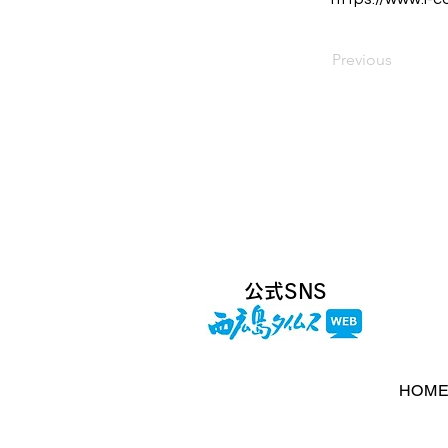
Previous
​公式SNS
HOM