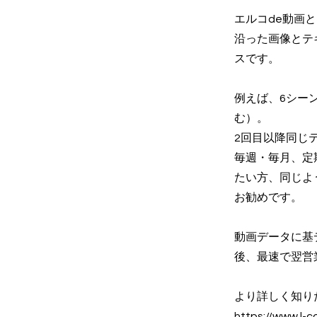
エルコde動画
沿った画像とテ
スです。
例えば、6シーン
む）。
2回目以降同じ
毎週・毎月、定
たい方、同じよ
お勧めです。
動画データに基
後、最速で翌営
より詳しく知り
https://www.l-c