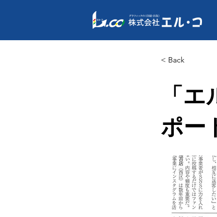
< Back
「エ
ポー